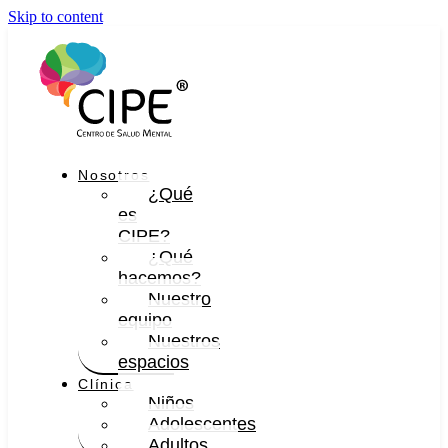
Skip to content
Nosotros
¿Qué
es
CIPE?
¿Qué
hacemos?
Nuestro
equipo
Nuestros
espacios
Clínica
Niños
Adolescentes
Adultos