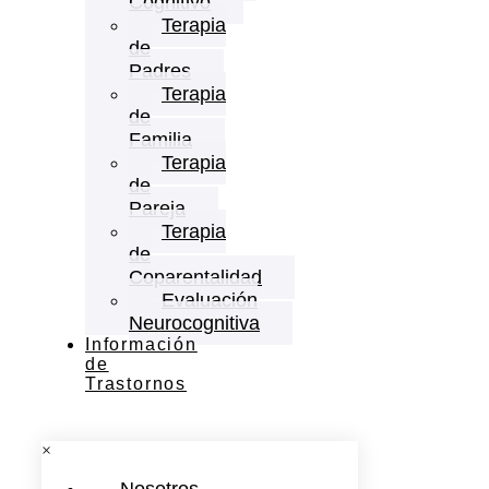
Cognitivo
Terapia
de
Padres
Terapia
de
Familia
Terapia
de
Pareja
Terapia
de
Coparentalidad
Evaluación
Neurocognitiva
Información
de
Trastornos
×