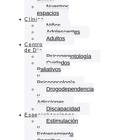
Nuestros
espacios
Clínica
Niños
Adolescentes
Adultos
Centro
de Día
Psicogerentología
Cuidados
Paliativos
y
Psicooncología
Drogodependencia
y
Adicciones
Discapacidad
Especializaciones
Estimulación
y
Entrenamiento