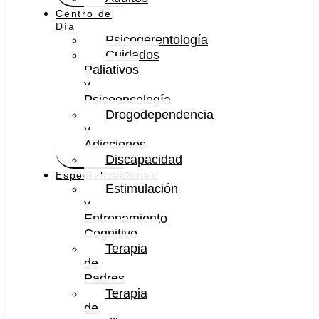
Centro de
Día
Psicogerentología
Cuidados
Paliativos
y
Psicooncología
Drogodependencia
y
Adicciones
Discapacidad
Especializaciones
Estimulación
y
Entrenamiento
Cognitivo
Terapia
de
Padres
Terapia
de