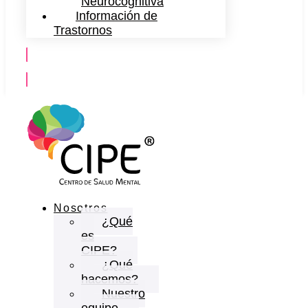
Neurocognitiva
Información de
Trastornos
Contáctanos
Nosotros
¿Qué
es
CIPE?
¿Qué
hacemos?
Nuestro
equipo