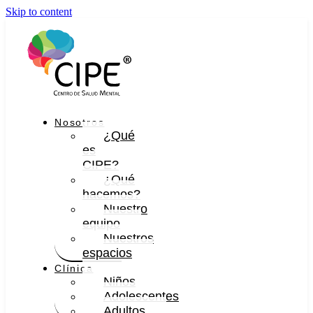
Skip to content
Nosotros
¿Qué
es
CIPE?
¿Qué
hacemos?
Nuestro
equipo
Nuestros
espacios
Clínica
Niños
Adolescentes
Adultos