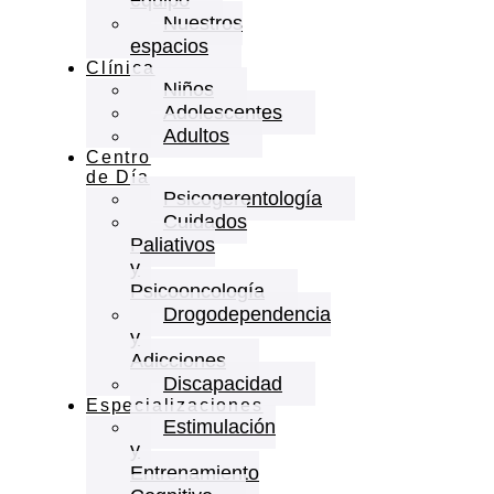
Nuestros
espacios
Clínica
Niños
Adolescentes
Adultos
Centro
de Día
Psicogerentología
Cuidados
Paliativos
y
Psicooncología
Drogodependencia
y
Adicciones
Discapacidad
Especializaciones
Estimulación
y
Entrenamiento