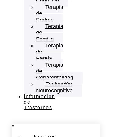
Cognitivo
Terapia
de
Padres
Terapia
de
Familia
Terapia
de
Pareja
Terapia
de
Coparentalidad
Evaluación
Neurocognitiva
Información
de
Trastornos
×