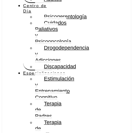
Centro de
Día
Psicogerentología
Cuidados
Paliativos
y
Psicooncología
Drogodependencia
y
Adicciones
Discapacidad
Especializaciones
Estimulación
y
Entrenamiento
Cognitivo
Terapia
de
Padres
Terapia
de