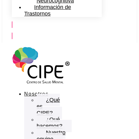
Neurocognitiva
Información de
Trastornos
Contáctanos
Nosotros
¿Qué
es
CIPE?
¿Qué
hacemos?
Nuestro
equipo