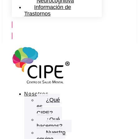
Neurocognitiva
Información de
Trastornos
Contáctanos
Nosotros
¿Qué
es
CIPE?
¿Qué
hacemos?
Nuestro
equipo