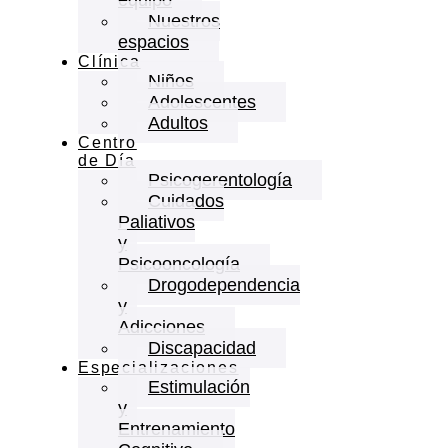
Nuestros
espacios
Clínica
Niños
Adolescentes
Adultos
Centro
de Día
Psicogerentología
Cuidados
Paliativos
y
Psicooncología
Drogodependencia
y
Adicciones
Discapacidad
Especializaciones
Estimulación
y
Entrenamiento