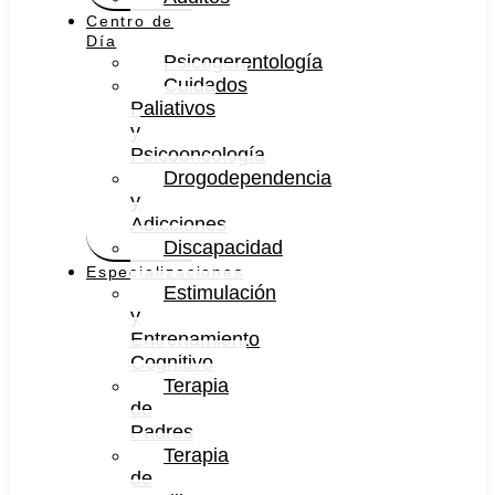
Centro de
Día
Psicogerentología
Cuidados
Paliativos
y
Psicooncología
Drogodependencia
y
Adicciones
Discapacidad
Especializaciones
Estimulación
y
Entrenamiento
Cognitivo
Terapia
de
Padres
Terapia
de