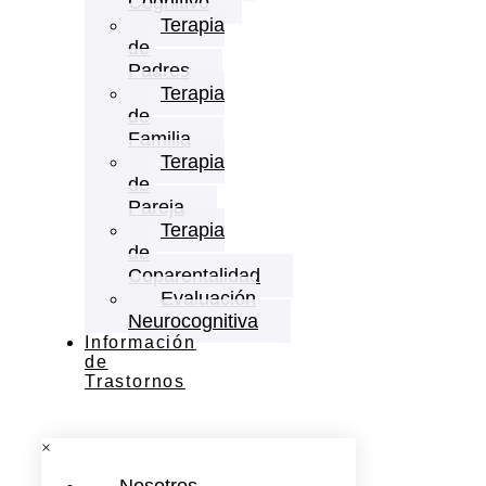
Cognitivo
Terapia
de
Padres
Terapia
de
Familia
Terapia
de
Pareja
Terapia
de
Coparentalidad
Evaluación
Neurocognitiva
Información
de
Trastornos
×