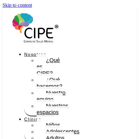
Skip to content
Nosotros
¿Qué
es
CIPE?
¿Qué
hacemos?
Nuestro
equipo
Nuestros
espacios
Clínica
Niños
Adolescentes
Adultos